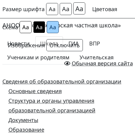
Аа
Аа
Размер шрифта
Аа
Цветовая
АНОО «Сосновоборская частная школа»
схема
Аа
Аа
Аа
Новости
Школа
ГИА
ВПР
Изображения
Отключить
Ученикам и родителям
Учительская
Обычная версия сайта
Сведения об образовательной организации
Основные сведения
Структура и органы управления
образовательной организацией
Документы
Образование