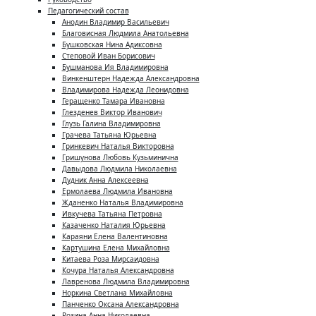
Педагогический состав
Анодин Владимир Васильевич
Благовисная Людмила Анатольевна
Бушковская Нина Адиксовна
Степовой Иван Борисович
Бушманова Ия Владимировна
Винкенштерн Надежда Александровна
Владимирова Надежда Леонидовна
Геращенко Тамара Ивановна
Глезденев Виктор Иванович
Глузь Галина Владимировна
Грачева Татьяна Юрьевна
Гринкевич Наталья Викторовна
Гришунова Любовь Кузьминична
Давыдова Людмила Николаевна
Дудник Анна Алексеевна
Ермолаева Людмила Ивановна
Жданенко Наталья Владимировна
Ивкучева Татьяна Петровна
Казаченко Наталия Юрьевна
Караяни Елена Валентиновна
Картушина Елена Михайловна
Китаева Роза Мирсаидовна
Кочура Наталья Александровна
Лавренова Людмила Владимировна
Норкина Светлана Михайловна
Панченко Оксана Александровна
Розина Анна Николаевна