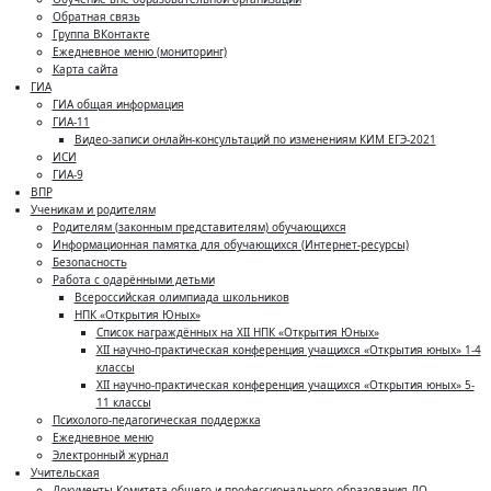
Обратная связь
Группа ВКонтакте
Ежедневное меню (мониторинг)
Карта сайта
ГИА
ГИА общая информация
ГИА-11
Видео-записи онлайн-консультаций по изменениям КИМ ЕГЭ-2021
ИСИ
ГИА-9
ВПР
Ученикам и родителям
Родителям (законным представителям) обучающихся
Информационная памятка для обучающихся (Интернет-ресурсы)
Безопасность
Работа с одарёнными детьми
Всероссийская олимпиада школьников
НПК «Открытия Юных»
Список награждённых на XII НПК «Открытия Юных»
XII научно-практическая конференция учащихся «Открытия юных» 1-4
классы
XII научно-практическая конференция учащихся «Открытия юных» 5-
11 классы
Психолого-педагогическая поддержка
Ежедневное меню
Электронный журнал
Учительская
Документы Комитета общего и профессионального образования ЛО