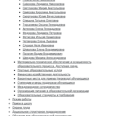
Сафонова Людмила Николаевна
Светлакова Мария Анатольевна
Свиязова Каролина Анатольевна
Сморгунова Юлия Вячеславовна
Спицына Татьяна Олеговна
Турсалиева Оксана Геннадьевна
Актянова Елена Геннадьевна
Федорова Людмила Петровна
Фетисова Ильсия Камиловна
Четверова Елена Львовна
Слуцкая Неля Ивановна
Шувалова Елена Владимировна
Палагин Вадим Владимирович
Шведова Марина Александровна
Материально-техническое обеспечение и оснащенность
образовательного процесса. Доступная среда.
Платные образовательные услуги
Финансово-хозяйственная деятельность
Вакантные места для приема (перевода) обучающихся
Стипендии и меры поддержки обучающихся
Международное сотрудничество
Организация питания в образовательной организации
Образовательные стандарты и требоваеия
Режим работы
Прием в школу
Охрана труда
Дошкольное структурное подразделение
Обучение вне образовательной организации