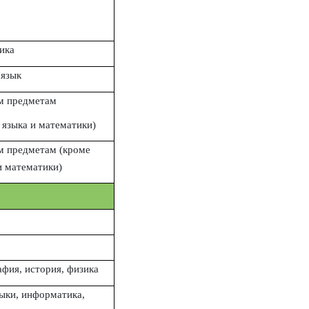
ика
 язык
м предметам
 языка и математики)
м предметам (кроме
и математики)
афия, история, физика
ыки, информатика,