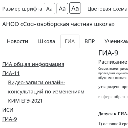
Аа
Аа
Размер шрифта
Аа
Цветовая схем
АНОО «Сосновоборская частная школа»
Новости
Школа
ГИА
ВПР
Ученикам
ГИА-9
Расписание 
ГИА общая информация
Совместными приказ
ГИА-11
проведения единого 
обучения и воспита
Видео-записи онлайн-
утверждено при
консультаций по изменениям
в сфере образо
КИМ ЕГЭ-2021
ИСИ
Допуск к ГИА-
ГИА-9
1) основной сро