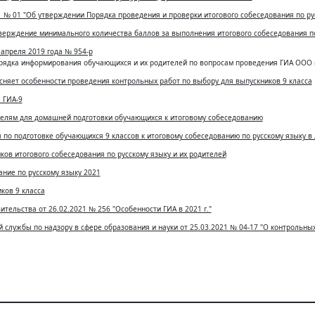
1 № 01 "Об утверждении Порядка проведения и проверки итогового собеседования по ру
ерждение минимального количества баллов за выполнения итогового собеседования по 
апреля 2019 года № 954-р
рядка информирования обучающихся и их родителей по вопросам проведения ГИА ООО в
сняет особенности проведения контрольных работ по выбору для выпускников 9 класса
 ГИА-9
елям для домашней подготовки обучающихся к итоговому собеседованию
 по подготовке обучающихся 9 классов к итоговому собеседованию по русскому языку в 
ков итогового собеседования по русскому языку и их родителей
ние по русскому языку 2021
ков 9 класса
тельства от 26.02.2021 № 256 "Особенности ГИА в 2021 г."
службы по надзору в сфере образования и науки от 25.03.2021 № 04-17 "О контрольных 