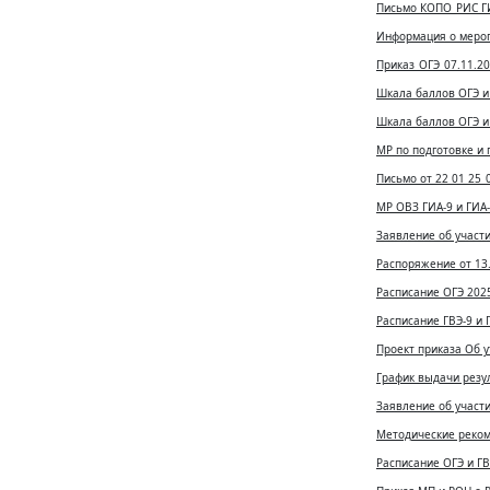
Письмо КОПО_РИС ГИ
Информация о мероп
Приказ_ОГЭ_07.11.2
Шкала баллов ОГЭ и 
Шкала баллов ОГЭ и 
МР по подготовке и 
Письмо от 22 01 25_
МР ОВЗ ГИА-9 и ГИА-
Заявление об участи
Распоряжение от 13.
Расписание ОГЭ 2025
Расписание ГВЭ-9 и Г
Проект приказа Об 
График выдачи резул
Заявление об участи
Методические рекоме
Расписание ОГЭ и ГВ