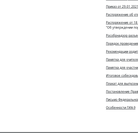
Приказ от 29.01 202
Распоряжение об утв
Распоряжение от 18 
"Об утверждении по
Рособрнадзор разъя
Порядок проведения
Рекомендации родит
Памятка для учителя
Памятка для участни
Итоговое собеседова
Плакат для выпускни
Постановление Прави
Письмо Федеральной 
Особенности ГИА-9