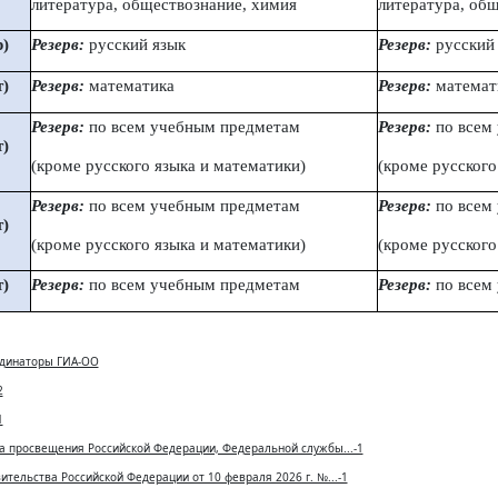
литература, обществознание, химия
литература, об
р)
Резерв:
русский язык
Резерв:
русский
т)
Резерв:
математика
Резерв:
математ
Резерв:
по всем учебным предметам
Резерв:
по всем
т)
(кроме русского языка и математики)
(кроме русского
Резерв:
по всем учебным предметам
Резерв:
по всем
т)
(кроме русского языка и математики)
(кроме русского
т)
Резерв:
по всем учебным предметам
Резерв:
по всем
рдинаторы ГИА-ОО
2
1
а просвещения Российской Федерации, Федеральной службы...-1
тельства Российской Федерации от 10 февраля 2026 г. №...-1