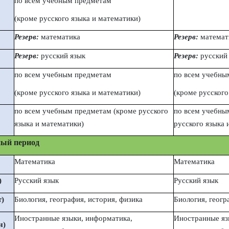
по всем учебным предметам
(кроме русского языка и математики)
Резерв:
математика
Резерв:
математ
Резерв:
русский язык
Резерв:
русский
по всем учебным предметам
по всем учебны
(кроме русского языка и математики)
(кроме русского
по всем учебным предметам (кроме русского
по всем учебны
языка и математики)
русского языка 
ый период
Математика
Математика
)
Русский язык
Русский язык
т)
Биология, география, история, физика
Биология, геогр
Иностранные языки, информатика,
Иностранные яз
н)