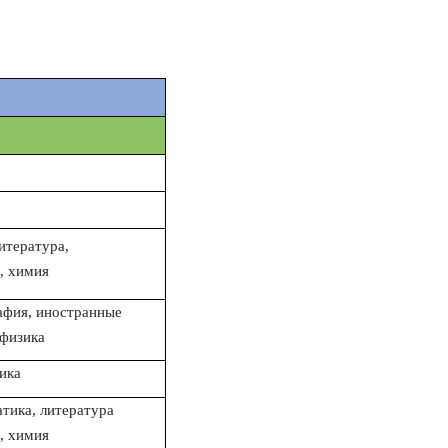
итература,
, химия
афия, иностранные
 физика
ика
тика, литература
, химия