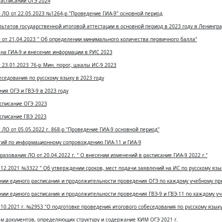
Расписании ОГЭ 2024
ЛО от 22.05.2023 №1264-р "Проведение ГИА-9" основной период
ьтатов государственной итоговой аттестации в основной период в 2023 году в Ленингр
от 21.04.2023 " Об определении минимального количества первичного балла"
а ГИА-9 и внесение информации в РИС 2023
23.01.2023_76-р_Мин. порог, шкалы ИС-9 2023
еседования по русскому языку в 2023 году
ия ОГЭ и ГВЭ-9 в 2023 году
списание ОГЭ_2023
списание ГВЭ_2023
О от 05.05.2022 г. 868-р "Проведение ГИА-9 основной период"
ий по информационному сопровождению ГИА-11 и ГИА-9
азования ЛО от 20.04.2022 г. " О внесении изменений в расписание ГИА-9 2022 г."
12.2021 №3322 " Об утверждении сроков, мест подачи заявлений на ИС по русскому язык
нии единого расписания и продолжительности проведения ОГЭ по каждому учебному пре
ии единого расписания и продолжительности проведения ГВЭ-9 и ГВЭ-11 по каждому уч
10.2021 г. №2953 "О подготовке проведения итогового собеседования по русскому языку 
ам документов, определяющих структуру и содержание КИМ ОГЭ 2021 г.