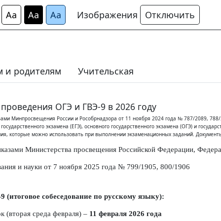
а
Аа
Аа
Аа
Изображения
Отключить
 и родителям
Учительская
проведения ОГЭ и ГВЭ-9 в 2026 году
ами Минпросвещения России и Рособрнадзора от 11 ноября 2024 года № 787/2089, 788/
государственного экзамена (ЕГЭ), основного государственного экзамена (ОГЭ) и государ
ния, которые можно использовать при выполнении экзаменационных заданий. Документы
казами Министерства просвещения Российской Федерации, Федера
вания и науки
от 7 ноября 2025 года № 799/1905, 800/1906
9 (итоговое собеседование по русскому языку):
к (вторая среда февраля) –
11 февраля
2026 года