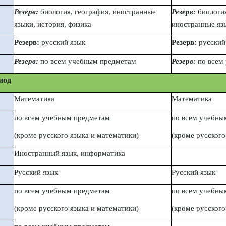
Резерв:
биология, география, иностранные
Резерв:
биология
языки, история, физика
иностранные язы
Резерв:
русский язык
Резерв:
русский
Резерв:
по всем учебным предметам
Резерв:
по всем
иод
Математика
Математика
по всем учебным предметам
по всем учебны
(кроме русского языка и математики)
(кроме русского
Иностранный язык, информатика
Русский язык
Русский язык
по всем учебным предметам
по всем учебны
(кроме русского языка и математики)
(кроме русского