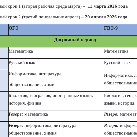
ный срок 1 (вторая рабочая среда марта) –
11 марта 2026 года
ный срок 2 (третий понедельник апреля) –
20
апреля 2026 года
ОГЭ
ГВЭ-9
рочный период
Математика
Математика
Русский язык
Русский язык
Информатика, литература,
Информатика, л
обществознание
обществознание, химия
Биология, география, иностранные языки,
Биология, геогр
история, физика
языки, история,
Резерв:
математика
Резерв:
математ
Резерв:
информатика, литература
Резерв:
информа
обществознание, химия
обществознание