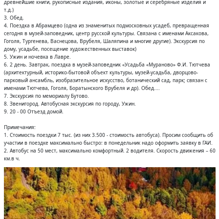
древнейшие книги, рукописные издания, иконы, золотые и серебряные изделия и
т.д.)
3. Обед.
4. Поездка в Абрамцево (одна из знаменитых подмосковных усадеб, превращенная
сегодня в музей-заповедник, центр русской культуры. Связана с именами Аксакова,
Гоголя, Тургенева, Васнецова, Врубеля, Шаляпина и многие другие). Экскурсия по
дому, усадьбе, посещение художественных выставок)
5. Ужин и ночевка в Лавре.
6. 2 день. Завтрак, поездка в музей-заповедник «Усадьба «Мураново» Ф.И. Тютчева
(архитектурный, историко-бытовой объект культуры, музей-усадьба, дворцово-
парковый ансамбль, изобразительное искусство, ботанический сад, парк; связан с
именами Тютчева, Гоголя, Боратынского Врубеля и др). Обед....
7. Экскурсия по мемориалу Бутово.
8. Звенигород. Автобусная экскурсия по городу, Ужин.
9. 20 - 00 Отъезд домой.
Примечания:
1. Стоимость поездки 7 тыс. (из них 3.500 - стоимость автобуса). Просим сообщить об
участии в поездке максимально быстро: в понедельник надо оформить заявку в ГАИ.
2. Автобус на 50 мест, максимально комфортный. 2 водителя. Скорость движения – 60
км.в ч.