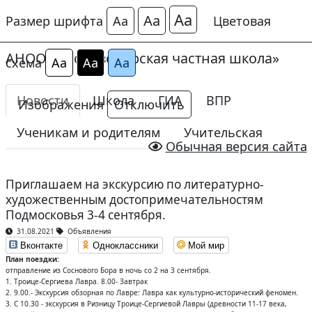
Аа
Аа
Размер шрифта
Аа
Цветовая
АНОО «Сосновоборская частная школа»
схема
Аа
Аа
Аа
Новости
Школа
ГИА
ВПР
Изображения
Отключить
Ученикам и родителям
Учительская
Обычная версия сайта
Приглашаем на экскурсию по литературно-
художественным достопримечательностям
Подмосковья 3-4 сентября.
31.08.2021
Объявления
Вконтакте
Одноклассники
Мой мир
План поездки:
отправление из Соснового Бора в ночь со 2 на 3 сентября.
1. Троице-Сергиева Лавра. 8.00- Завтрак
2. 9.00.- Экскурсия обзорная по Лавре: Лавра как культурно-исторический феномен.
3. С 10.30 - экскурсия в Ризницу Троице-Сергиевой Лавры (древности 11-17 века,